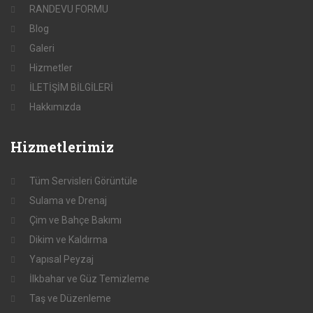
RANDEVU FORMU
Blog
Galeri
Hizmetler
İLETİŞİM BİLGİLERİ
Hakkımızda
Hizmetlerimiz
Tüm Servisleri Görüntüle
Sulama ve Drenaj
Çim ve Bahçe Bakımı
Dikim ve Kaldırma
Yapısal Peyzaj
İlkbahar ve Güz Temizleme
Taş ve Düzenleme