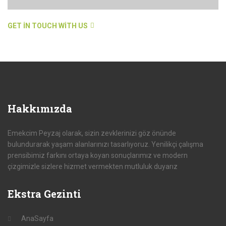
GET IN TOUCH WITH US
Hakkımızda
Emekcim Peyzaj olarak, sizin zevklerinizi göz önünde
bulundurarak yaşam alanlarınızı tasarlıyoruz. Yenilikçi çalışma
prensibimiz farkını ortaya koyan sonuçlarımız ve modern
çizgimizle sizlere hizmet vermekten mutluluk duyarız
Ekstra
Gezinti
AnaSayfa