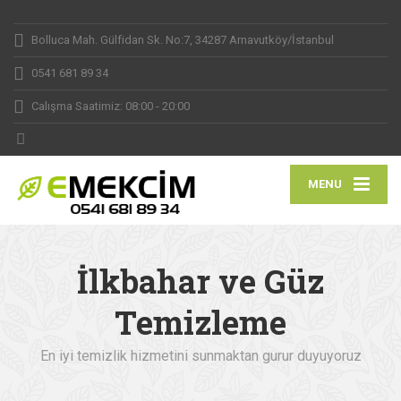
Bolluca Mah. Gülfidan Sk. No:7, 34287 Arnavutköy/İstanbul
0541 681 89 34
Calışma Saatimiz: 08:00 - 20:00
MENU
İlkbahar ve Güz
Temizleme
En iyi temizlik hizmetini sunmaktan gurur duyuyoruz