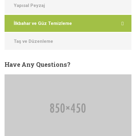
Yapısal Peyzaj
İlkbahar ve Güz Temizleme
Taş ve Düzenleme
Have
Any Questions?